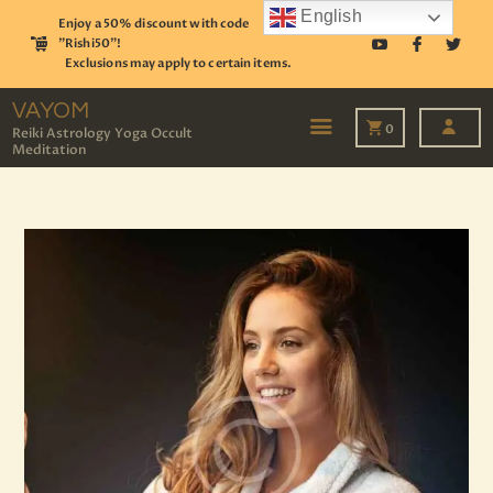
English
Enjoy a 50% discount with code
"Rishi50"!
Exclusions may apply to certain items.
VAYOM
Reiki Astrology Yoga Occult Meditation
VAYOM
0
Reiki Astrology Yoga Occult
Meditation
HOME
SHOP
ASTROLOGY
TAROT
EVENTS
OUR SERVICES
READINGS
OUR TEAM
ABOUT
BLOG
PAGES